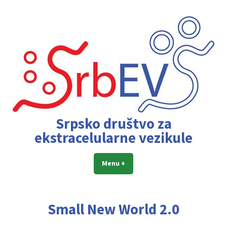
Skip
to
content
Srpsko društvo za
ekstracelularne vezikule
Menu
+
expanded
collapsed
Small New World 2.0