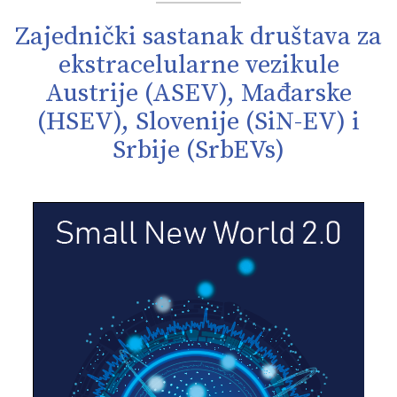
Zajednički sastanak društava za
ekstracelularne vezikule
Austrije (ASEV), Mađarske
(HSEV), Slovenije (SiN-EV) i
Srbije (SrbEVs)