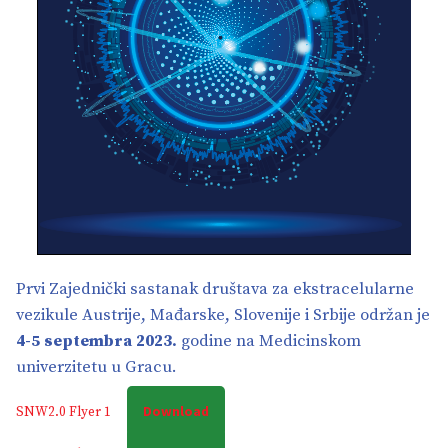
Prvi Zajednički sastanak društava za ekstracelularne
vezikule Austrije, Mađarske, Slovenije i Srbije održan je
4-5 septembra 2023.
godine na Medicinskom
univerzitetu u Gracu.
Download
SNW2.0 Flyer 1