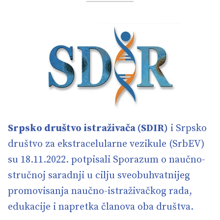
Srpsko društvo istraživača (SDIR)
i Srpsko
društvo za ekstracelularne vezikule (SrbEV)
su 18.11.2022. potpisali Sporazum o naučno-
stručnoj saradnji u cilju sveobuhvatnijeg
promovisanja naučno-istraživačkog rada,
edukacije i napretka članova oba društva.