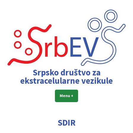
Skip
to
content
Srpsko društvo za
ekstracelularne vezikule
Menu
+
expanded
collapsed
SDIR