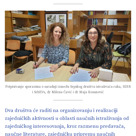
Potpisivanje sporazima o saradnji između Srpskog društva istraživača raka, SDIR
i SrbEVs, dr Milena Čavić i dr Maja Kosanović
Dva društva će raditi na organizovanju i realizaciji
zajedničkih aktivnosti u oblasti naučnih istraživanja od
zajedničkog interesovanja, kroz razmenu predavača,
naučne literature, zajedničku pripremu naučnih